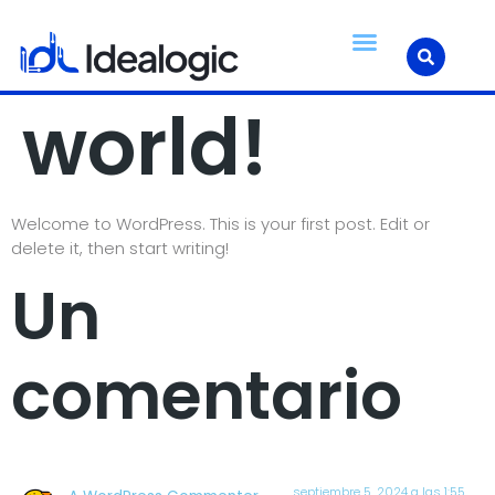
Hello
Quienes Somos
Infraestructura TI
world!
Welcome to WordPress. This is your first post. Edit or
delete it, then start writing!
Un
comentario
septiembre 5, 2024 a las 1:55